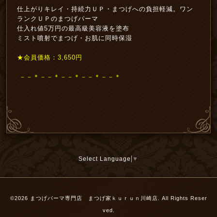
仕上がりキレイ・持続力ＵＰ・まつげへの負担軽減。ワン
ランクＵＰのまつげパーマ
仕入れ値5万円の最高級美容液を塗布
ミスト噴射でまつげ・お肌に同時保湿
★会員価格：3,650円
－－＊－－＊－－＊－－＊－－＊
Select Language
▼
©2026
まつげパーマ専門店 まつげ家ｋｕｒｕｎ川崎店
. All Rights Reser
ved.